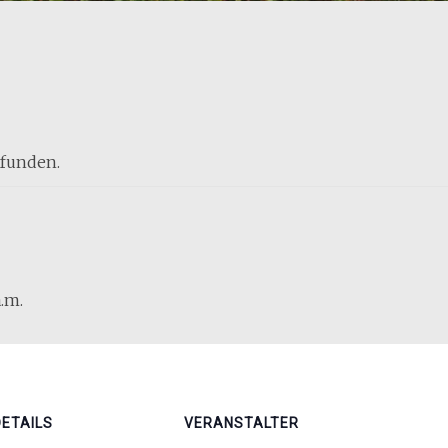
efunden.
a.m.
DETAILS
VERANSTALTER