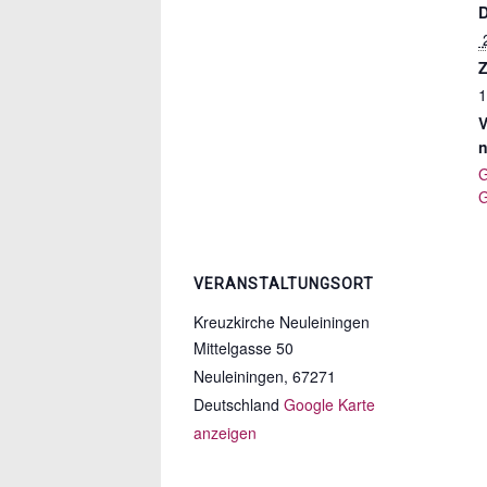
Z
1
V
n
G
G
VERANSTALTUNGSORT
Kreuzkirche Neuleiningen
Mittelgasse 50
Neuleiningen
,
67271
Deutschland
Google Karte
anzeigen